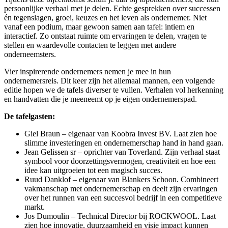
persoonlijke verhaal met je delen. Echte gesprekken over successen
én tegenslagen, groei, keuzes en het leven als ondernemer. Niet
vanaf een podium, maar gewoon samen aan tafel: intiem en
interactief. Zo ontstaat ruimte om ervaringen te delen, vragen te
stellen en waardevolle contacten te leggen met andere
onderneemsters.
Vier inspirerende ondernemers nemen je mee in hun
ondernemersreis. Dit keer zijn het allemaal mannen, een volgende
editie hopen we de tafels diverser te vullen. Verhalen vol herkenning
en handvatten die je meeneemt op je eigen ondernemerspad.
De tafelgasten:
Giel Braun – eigenaar van Koobra Invest BV. Laat zien hoe
slimme investeringen en ondernemerschap hand in hand gaan.
Jean Gelissen sr – oprichter van Toverland. Zijn verhaal staat
symbool voor doorzettingsvermogen, creativiteit en hoe een
idee kan uitgroeien tot een magisch succes.
Ruud Danklof – eigenaar van Blankers Schoon. Combineert
vakmanschap met ondernemerschap en deelt zijn ervaringen
over het runnen van een succesvol bedrijf in een competitieve
markt.
Jos Dumoulin – Technical Director bij ROCKWOOL. Laat
zien hoe innovatie, duurzaamheid en visie impact kunnen