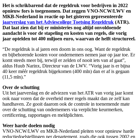
Het is schrikbarend dat de regeldruk voor bedrijven in 2022
opnieuw fors is toegenomen. Dat zeggen VNO-NCW/LWV en
MKB-Nederland in reactie op het gisteren gepresenteerde
jaarverslag van het Adviescollege Toetsing Regeldruk
(ATR).
Dat laat zien dat bij er ministeries nog altijd onvoldoende
aandacht is voor de stapeling en kosten van regels, die vorig
jaar optelden tot 400 miljoen euro, waarvan de helft structureel.
“De regeldruk is al jaren een doorn in ons oog. Want de regeldruk
en bijbehorende kosten voor ondernemers nemen jaar op jaar toe. Er
komt steeds meer bij, terwijl er zelden of nooit iets van af gaat”,
aldus Huub Narinx, Directeur van de LWV. “Vorig jaar is er bijna
40 keer méér regeldruk bijgekomen (400 mln) dan er af is gegaan
(11,5 mln).”
Over de schutting
Uit het jaarverslag en de adviezen van het ATR van vorig jaar komt
ook naar voren dat de overheid meer regels maakt dan ze zelf kan
handhaven. Ze gooit daarom ook de controle in toenemende mate
over de schutting van ondernemers via verplichte keurmerken,
certificering, rapportages en meldplichten.
Weer harde doelen nodig
VNO-NCW/LWV en MKB-Nederland pleiten voor opnieuw harde
reductiedoelstellingen per departement, zoals die ook tussen 2002 en