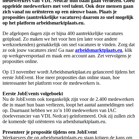
medewerkers van VDL Nedcar hun baan gaan verliezen. Goed
opgeleide medewerkers met veel talent. Ook deze mensen gaan
zich vanaf nu oriënteren op een nieuwe baan. Plaats je
proposities (aantrekkelijke vacatures) daarom zo snel mogelijk
op het platform arbeidsmarktplaats.eu.
De afgelopen dagen zijn er bijna 400 aantrekkelijke vacatures
geüpload. Zo maken we het voor hen (en later voor andere
werkzoekenden) gemakkelijk om snel vacatures te vinden. Zorg dat
ze ook jouw vacatures zien! Ga naar
arbeidsmarktplaats.eu
, klik
op werkgeversportaal en maak een account aan. Zet vervolgens je
proposities online.
Op 13 november wordt Arbeidsmarktplaat.eu gelanceerd tijdens het
eerste JobEvent. Hoe meer proposities dan online staan, hoe
interessanter het platform voor de medewerkers is.
Eerste JobEvents volgeboekt
Nu de JobEvents ook toegankelijk zijn voor de 2.400 medewerkers
die in maart hun baan verliezen, loopt het aantal aanmeldingen snel
op. Daarnaast hebben we zo’n 100 medewerkers van IAC
(toeleverancier van VDL Nedcar) geïnformeerd. Ook zij zullen zich
de komende tijd oriënteren via arbeidsmarktplaats.eu.
Presenteer je propositie tijdens een JobEvent
Werkgevers die op arbeidsmarktplaats.eu staan krijgen de kans om